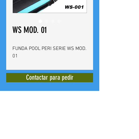
WS MOD. 01
FUNDA POOL PERI SERIE WS MOD.
01
Contactar para pedir
BILLARES CUEVAS
Calle del Doctor Bergez
14 -
03012
Alicante - España - Tel. +
(34)
965 240 639
E mail: