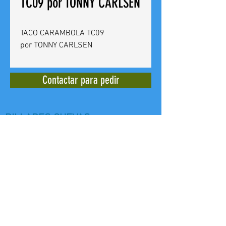
TC09 por TONNY CARLSEN
TACO CARAMBOLA TC09
por TONNY CARLSEN
Contactar para pedir
BILLARES CUEVAS
Calle del Doctor Bergez
14 -
03012
Alicante - España - Tel. +
(34)
965 240 639
E mail:
billarescuevas@hotmail.com
Web: www,billarescuevas.net
Copyright, 2019
All Rights Reserved.