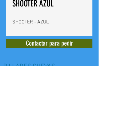
SHOOTER AZUL
SHOOTER - AZUL
Contactar para pedir
BILLARES CUEVAS
Calle del Doctor Bergez
14 -
03012
Alicante - España - Tel. +
(34)
965 240 639
E mail:
billarescuevas@hotmail.com
Web: www,billarescuevas.net
Copyright, 2019
All Rights Reserved.