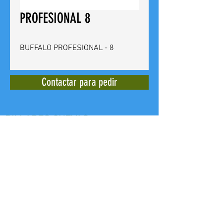
PROFESIONAL 8
BUFFALO PROFESIONAL - 8
Contactar para pedir
BILLARES CUEVAS
Calle del Doctor Bergez
14 -
03012
Alicante - España - Tel. +
(34)
965 240 639
E mail:
billarescuevas@hotmail.com
Web: www,billarescuevas.net
Copyright, 2019
All Rights Reserved.