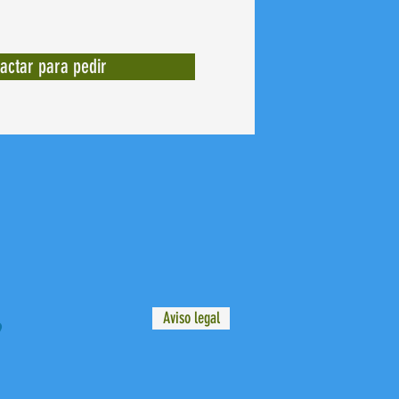
actar para pedir
Aviso legal
9