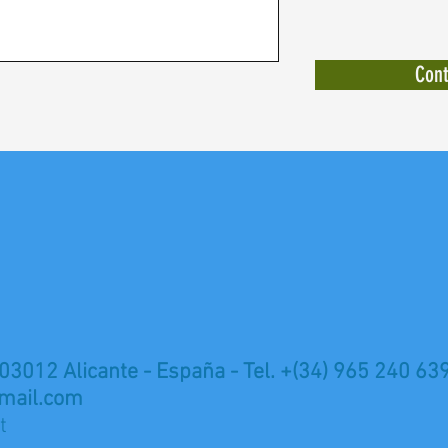
Cont
 03012 Alicante - España - Tel. +(34) 965 240 63
mail.com
t