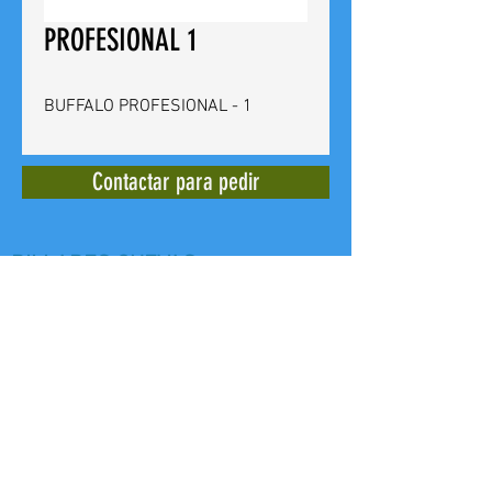
PROFESIONAL 1
BUFFALO PROFESIONAL - 1
Contactar para pedir
BILLARES CUEVAS
Calle del Doctor Bergez
14 -
03012
Alicante - España - Tel. +
(34)
965 240 639
E mail:
billarescuevas@hotmail.com
Web: www,billarescuevas.net
Copyright, 2019
All Rights Reserved.