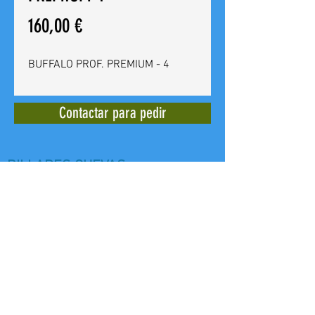
Precio
160,00 €
BUFFALO PROF. PREMIUM - 4
Contactar para pedir
BILLARES CUEVAS
Calle del Doctor Bergez
14 -
03012
Alicante - España - Tel. +
(34)
965 240 639
E mail:
billarescuevas@hotmail.com
Web: www,billarescuevas.net
Copyright, 2019
All Rights Reserved.