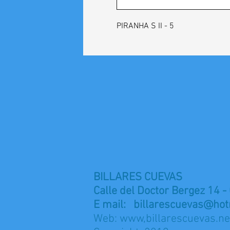
PIRANHA S II - 5
BILLARES CUEVAS
Calle del Doctor Bergez 14 -
E mail:
billarescuevas@hot
Web: www,billarescuevas.ne