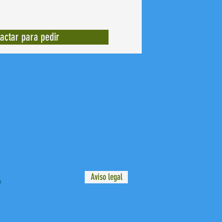
actar para pedir
Aviso legal
9