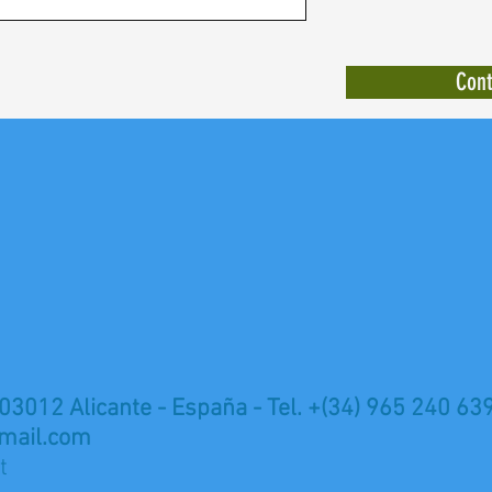
Cont
 03012 Alicante - España - Tel. +(34) 965 240 63
mail.com
t