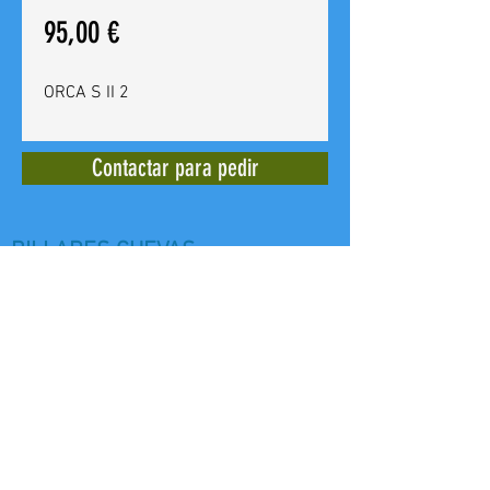
Precio
95,00 €
ORCA S II 2
Contactar para pedir
BILLARES CUEVAS
Calle del Doctor Bergez
14 -
03012
Alicante - España - Tel. +
(34)
965 240 639
E mail:
billarescuevas@hotmail.com
Web: www,billarescuevas.net
Copyright, 2019
All Rights Reserved.