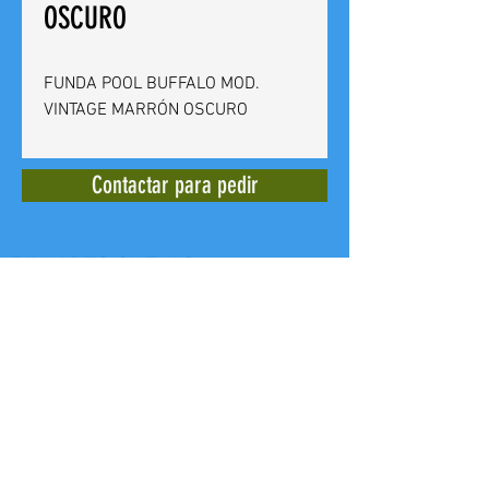
OSCURO
FUNDA POOL BUFFALO MOD.
VINTAGE MARRÓN OSCURO
Contactar para pedir
BILLARES CUEVAS
Calle del Doctor Bergez
14 -
03012
Alicante - España - Tel. +
(34)
965 240 639
E mail:
billarescuevas@hotmail.com
Web: www,billarescuevas.net
Copyright, 2019
All Rights Reserved.