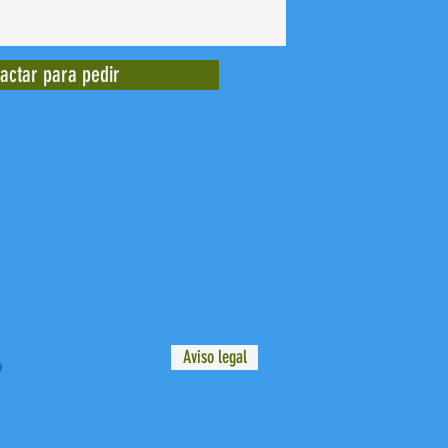
actar para pedir
Aviso legal
9