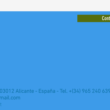
Cont
 03012 Alicante - España - Tel. +(34) 965 240 63
mail.com
t