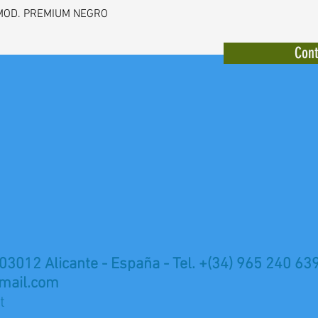
MOD. PREMIUM NEGRO
Cont
 03012 Alicante - España - Tel. +(34) 965 240 63
mail.com
t