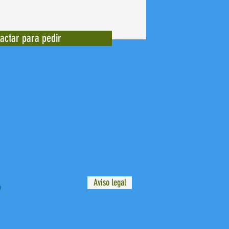
actar para pedir
Aviso legal
9