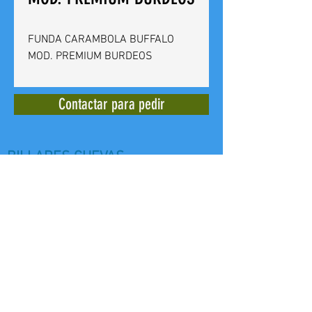
FUNDA CARAMBOLA BUFFALO
MOD. PREMIUM BURDEOS
Contactar para pedir
BILLARES CUEVAS
Calle del Doctor Bergez
14 -
03012
Alicante - España - Tel. +
(34)
965 240 639
E mail:
billarescuevas@hotmail.com
Web: www,billarescuevas.net
Copyright, 2019
All Rights Reserved.