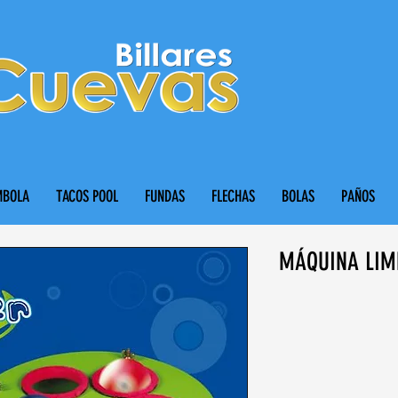
MBOLA
TACOS POOL
FUNDAS
FLECHAS
BOLAS
PAÑOS
MÁQUINA LIM