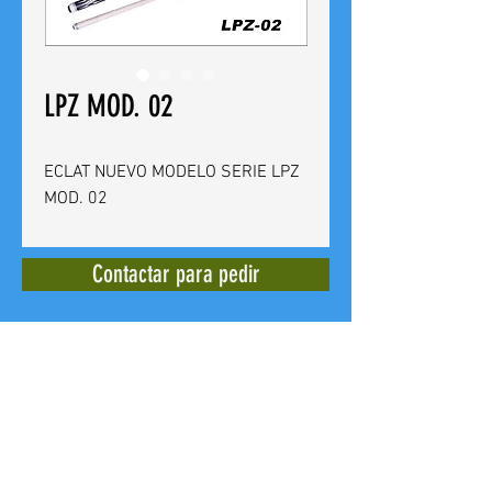
LPZ MOD. 02
ECLAT NUEVO MODELO SERIE LPZ
MOD. 02
Contactar para pedir
BILLARES CUEVAS
Calle del Doctor Bergez
14 -
03012
Alicante - España - Tel. +
(34)
965 240 639
E mail: