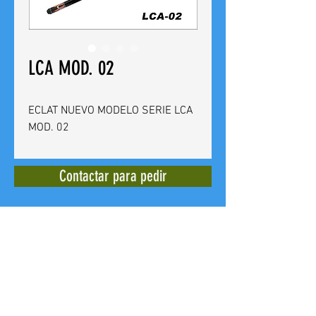
LCA MOD. 02
ECLAT NUEVO MODELO SERIE LCA
MOD. 02
Contactar para pedir
BILLARES CUEVAS
Calle del Doctor Bergez
14 -
03012
Alicante - España - Tel. +
(34)
965 240 639
E mail: