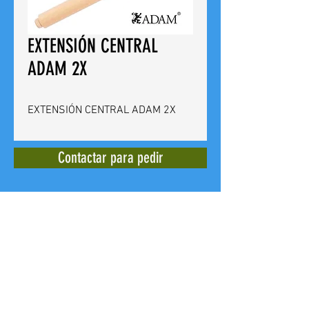
EXTENSIÓN CENTRAL
ADAM 2X
EXTENSIÓN CENTRAL ADAM 2X
Contactar para pedir
BILLARES CUEVAS
Calle del Doctor Bergez
14 -
03012
Alicante - España - Tel. +
(34)
965 240 639
E mail:
billarescuevas@hotmail.com