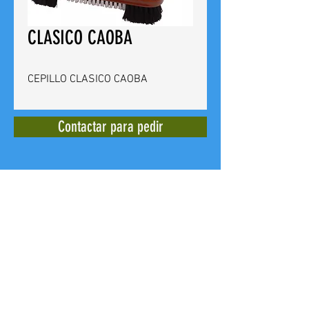
CLASICO CAOBA
CEPILLO CLASICO CAOBA
Contactar para pedir
BILLARES CUEVAS
Calle del Doctor Bergez
14 -
03012
Alicante - España - Tel. +
(34)
965 240 639
E mail:
billarescuevas@hotmail.com
Web: www,billarescuevas.net
Copyright, 2019