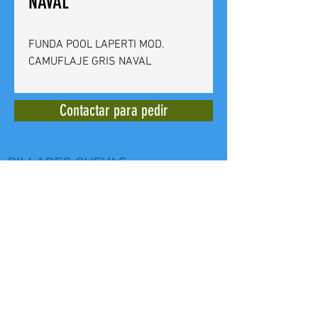
NAVAL
FUNDA POOL LAPERTI MOD.
CAMUFLAJE GRIS NAVAL
Contactar para pedir
BILLARES CUEVAS
Calle del Doctor Bergez
14 -
03012
Alicante - España - Tel. +
(34)
965 240 639
E mail:
billarescuevas@hotmail.com
Web: www,billarescuevas.net
Copyright, 2019
All Rights Reserved.