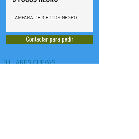
LAMPARA DE 3 FOCOS NEGRO
Contactar para pedir
BILLARES CUEVAS
Calle del Doctor Bergez
14 -
03012
Alicante - España - Tel. +
(34)
965 240 639
E mail:
billarescuevas@hotmail.com
Web: www,billarescuevas.net
Copyright, 2019
All Rights Reserved.
Aviso legal