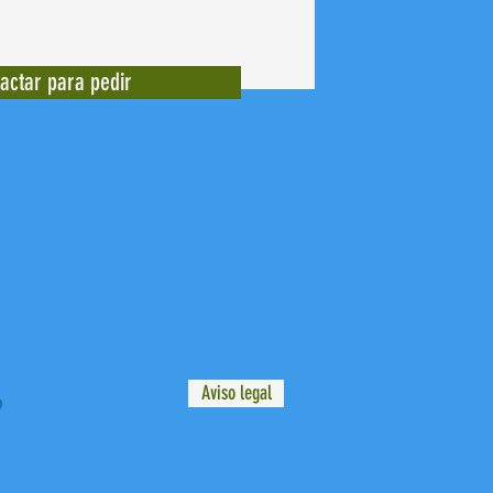
actar para pedir
Aviso legal
9