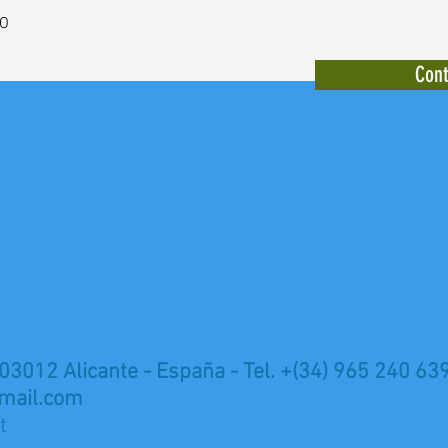
DO
Cont
 03012 Alicante - España - Tel. +(34) 965 240 63
mail.com
t